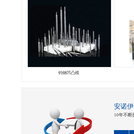
钨钢凹凸模
安诺伊
10年不