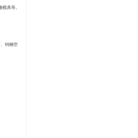
镦模具等。
齿、钨钢空