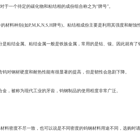
用。对于一个待定的碳化物和粘结相的成份组合称之为“牌号”。
种别(如P,M,K,N,S,H牌号)。粘结相成份主要是利用其强度和耐蚀
是粘结金属。粘结金属一般是铁族金属，常用的是钴、镍。因此就有了
钨对钢材硬度和耐热性能有很显著的提高，但是韧性会急剧下降。
金，被称为现代工业的牙齿，钨钢制品的使用程度非常广泛。
途的钨钢材料密度不尽一致，也可以说是不同密度的钨钢材料用途不同，选购时