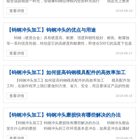
能变成跟镜面一样光，譬喻像钨钢拉伸模内壁那样光就行 我是先上磨床
磨的，但是光洁度还是差远了...
查看详情
2019-08-19
【钨钢冲头加工】钨钢冲头的优点与用途
钨钢（硬质合金）具有硬度高、耐磨、强度和韧性较好、耐热、耐腐蚀
等一系列优良性能，特别是它的高硬度和耐磨性，即使在500℃的温度下也基
本保持不变，在1000℃...
查看详情
2019-08-17
【钨钢冲头加工】如何提高钨钢模具配件的高效率加工
【钨钢冲头加工】如何提高钨钢模具配件的高效率加工 模具配件加
工时，在操作程序上我们要做到方便、省力、安全，而且要保证产品的性能
及品质，也就是要在生产过程...
查看详情
2019-08-16
【钨钢冲头加工】钨钢冲头磨损快有哪些解决的办法
【钨钢冲头加工】钨钢冲头磨损快有哪些解决的办法 钨钢冲头都会
发生什么样的磨损 钨钢冲头的工作环境基本是冲击，如果是冲击金属材
料肯定会磨损.钨钢冲头品牌都...
查看详情
2019-08-15